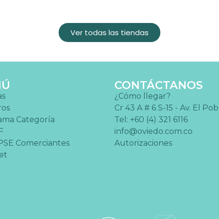
Ver todas las tiendas
NÚ
CONTÁCTANOS
as
¿Cómo llegar?
ros
Cr 43 A # 6 S-15 - Av. El Po
ama Categoría
Tel: +60 (4) 321 6116
F
info@oviedo.com.co
PSE Comerciantes
Autorizaciones
et