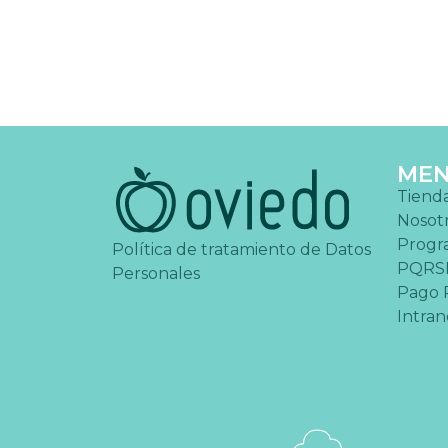
ME
Tiend
Nosot
Progr
Política de tratamiento de Datos
PQRS
Personales
Pago 
Intran