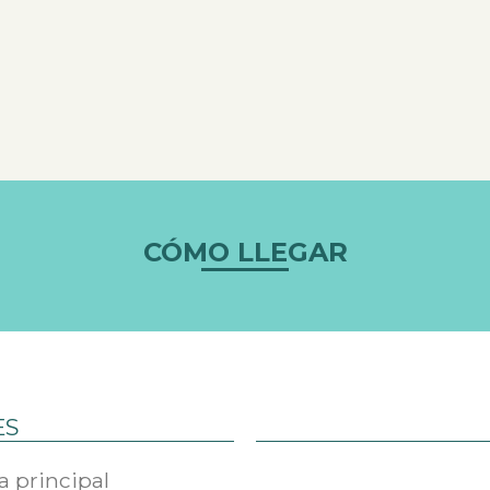
CÓMO LLEGAR
ES
da principal