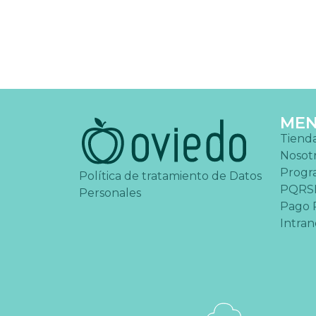
ME
Tiend
Nosot
Progr
Política de tratamiento de Datos
PQRS
Personales
Pago 
Intran