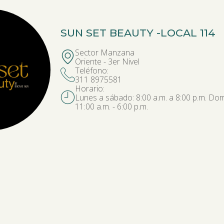
SUN SET BEAUTY -
LOCAL 114
Sector Manzana
Oriente - 3er Nivel
Teléfono:
311 8975581
Horario:
Lunes a sábado: 8:00 a.m. a 8:00 p.m. Dom
11:00 a.m. - 6:00 p.m.