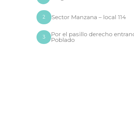
Sector Manzana – local 114
2
Por el pasillo derecho entrand
3
Poblado