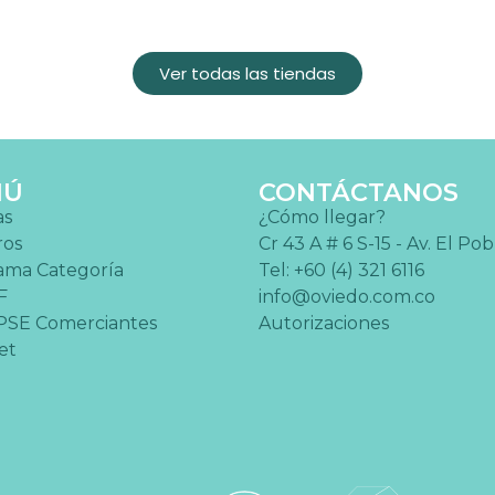
Ver todas las tiendas
NÚ
CONTÁCTANOS
as
¿Cómo llegar?
ros
Cr 43 A # 6 S-15 - Av. El Po
ama Categoría
Tel: +60 (4) 321 6116
F
info@oviedo.com.co
PSE Comerciantes
Autorizaciones
et