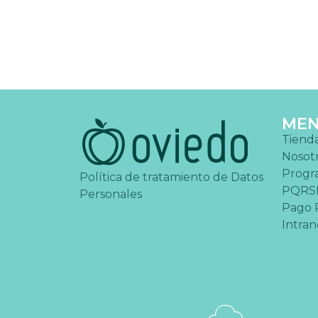
ME
Tiend
Nosot
Progr
Política de tratamiento de Datos
PQRS
Personales
Pago 
Intran