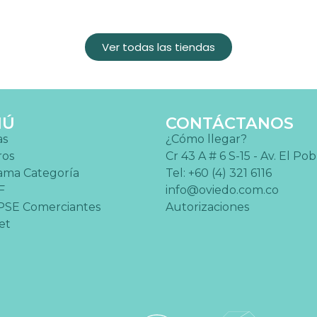
Ver todas las tiendas
NÚ
CONTÁCTANOS
as
¿Cómo llegar?
ros
Cr 43 A # 6 S-15 - Av. El Po
ama Categoría
Tel: +60 (4) 321 6116
F
info@oviedo.com.co
PSE Comerciantes
Autorizaciones
et