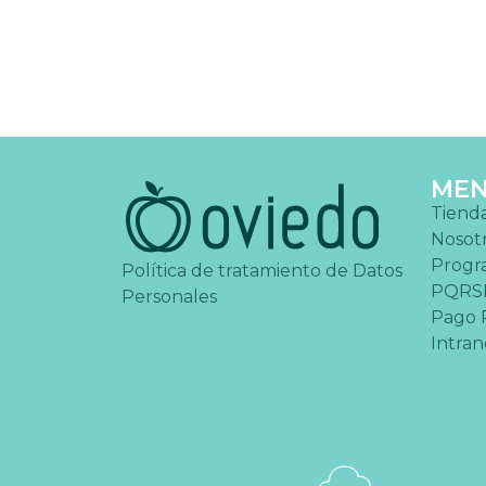
ME
Tiend
Nosot
Progr
Política de tratamiento de Datos
PQRS
Personales
Pago 
Intran