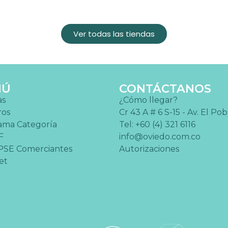
Ver todas las tiendas
NÚ
CONTÁCTANOS
as
¿Cómo llegar?
ros
Cr 43 A # 6 S-15 - Av. El Po
ama Categoría
Tel: +60 (4) 321 6116
F
info@oviedo.com.co
PSE Comerciantes
Autorizaciones
et