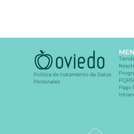
ME
Tiend
Nosot
Progr
Política de tratamiento de Datos
PQRS
Personales
Pago 
Intran