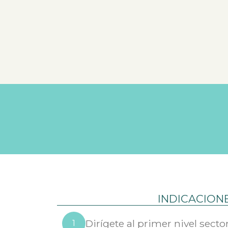
INDICACION
Dirígete al primer nivel sect
1