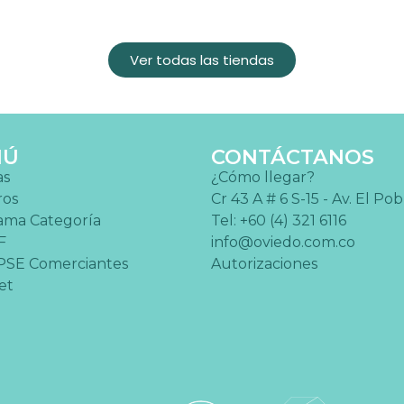
Ver todas las tiendas
NÚ
CONTÁCTANOS
as
¿Cómo llegar?
ros
Cr 43 A # 6 S-15 - Av. El Po
ama Categoría
Tel: +60 (4) 321 6116
F
info@oviedo.com.co
PSE Comerciantes
Autorizaciones
et